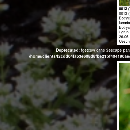
0013 (
0013 (
Botryc
lunari
Botryc
/ grü
26.06.
Uesch
Deprecated
: fgetcsv(): the $escape par
/home/clients/f2cdd04fa53e608d8fbe21bf404190ae/