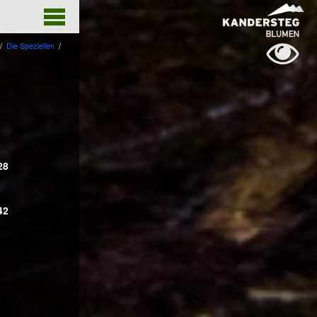
The point Back To Top stack will scroll to
/
Die Speziellen
/
28
42