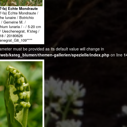
7-fa) Echte Mondraute
7-fa) Echte Mondraute /
he lunaire / Botrichio
a / Gemeine M. /
hium lunaria / - / 5-20 cm
n / Ueschenegrat, K'steg /
18 / 20180626
enegrat_G8_109****
ameter must be provided as its default value will change in
web/ksteg_blumen/themen-gallerien/spezielle/index.php
on line
1