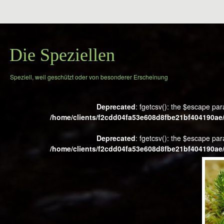
Die Speziellen
Speziell, weil geschützt oder von besonderer Erscheinung
Deprecated
: fgetcsv(): the $escape par
/home/clients/f2cdd04fa53e608d8fbe21bf404190ae/
Deprecated
: fgetcsv(): the $escape par
/home/clients/f2cdd04fa53e608d8fbe21bf404190ae/