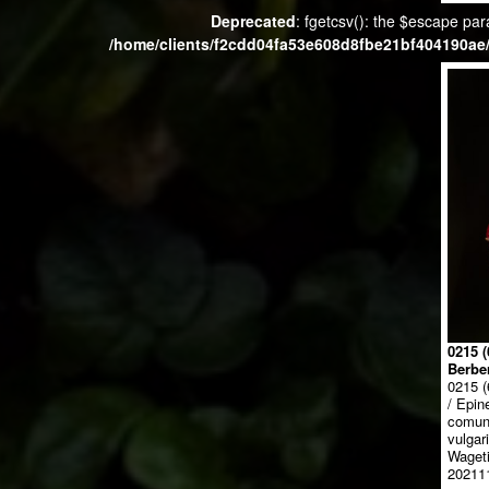
Deprecated
: fgetcsv(): the $escape par
/home/clients/f2cdd04fa53e608d8fbe21bf404190ae/
0215 
Berber
0215 (
/ Epin
comune
vulgari
Wageti
202111