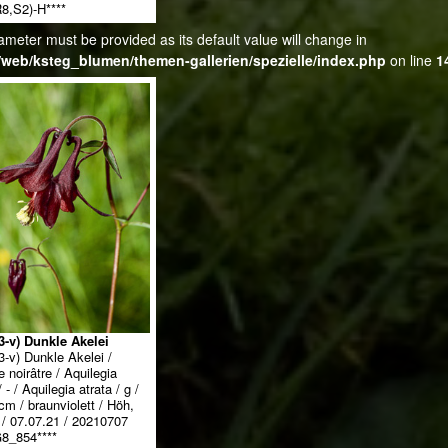
8,S2)-H****
ameter must be provided as its default value will change in
web/ksteg_blumen/themen-gallerien/spezielle/index.php
on line
1
3-v) Dunkle Akelei
3-v) Dunkle Akelei /
 noirâtre / Aquilegia
 - / Aquilegia atrata / g /
cm / braunviolett / Höh,
 / 07.07.21 / 20210707
8_854****