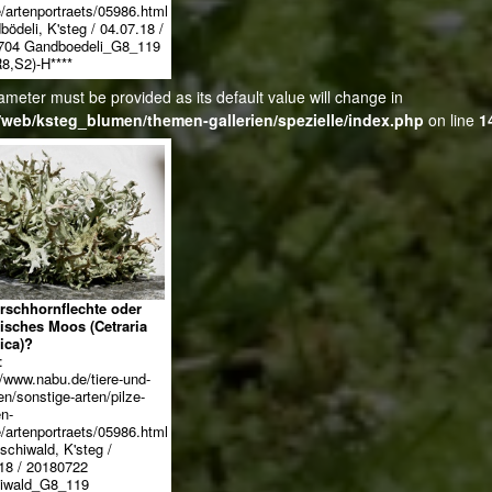
artenportraets/05986.html
bödeli, K'steg / 04.07.18 /
704 Gandboedeli_G8_119
8,S2)-H****
ameter must be provided as its default value will change in
web/ksteg_blumen/themen-gallerien/spezielle/index.php
on line
1
irschhornflechte oder
disches Moos (Cetraria
ica)?
:
//www.nabu.de/tiere-und-
en/sonstige-arten/pilze-
en-
artenportraets/05986.html
schiwald, K'steg /
18 / 20180722
iwald_G8_119