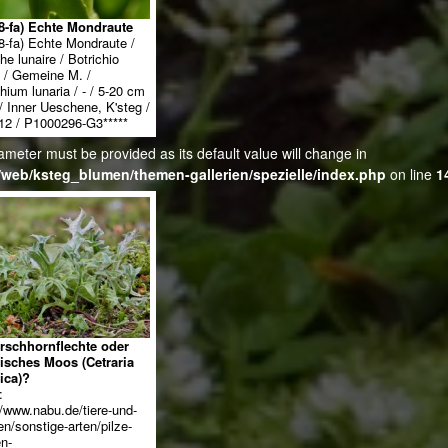
8-fa) Echte Mondraute
8-fa) Echte Mondraute /
he lunaire / Botrichio
a / Gemeine M. /
hium lunaria / - / 5-20 cm
n / Inner Ueschene, K'steg /
12 / P1000296-G3*****
ameter must be provided as its default value will change in
web/ksteg_blumen/themen-gallerien/spezielle/index.php
on line
1
irschhornflechte oder
disches Moos (Cetraria
ica)?
:
//www.nabu.de/tiere-und-
en/sonstige-arten/pilze-
en-