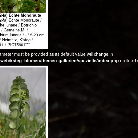
2-fa) Echte Mondraute
2-fa) Echte Mondraute /
he lunaire / Botrichio
a / Gemeine M. /
hium lunaria / - / 5-20 cm
 / Heimritz, K'steg /
11 / PICT5601***
ameter must be provided as its default value will change in
web/ksteg_blumen/themen-gallerien/spezielle/index.php
on line
1