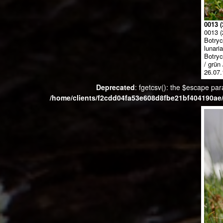
0013 (
0013 (
Botryc
lunari
Botryc
/ grün
26.07.
Deprecated
: fgetcsv(): the $escape par
/home/clients/f2cdd04fa53e608d8fbe21bf404190ae/