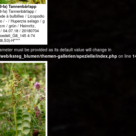
8-fa) Tannenbärlapp
8-fa) Tannenbärlapp /
de à bulbilles / Licopodio
no / - / Huperzia selago / g
cm / grün / Heimritz,
 / 04.07.18 / 20180704
oedeli_G8_145 4-74
8,S3)-H****
ameter must be provided as its default value will change in
web/ksteg_blumen/themen-gallerien/spezielle/index.php
on line
1