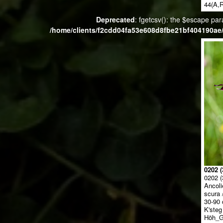
44(A,R
Deprecated
: fgetcsv(): the $escape par
/home/clients/f2cdd04fa53e608d8fbe21bf404190ae/
0202 (
0202 (
Ancolie
scura /
30-90 
K'steg
Höh_G