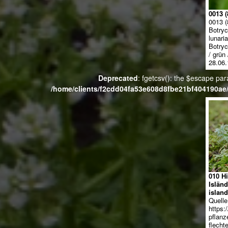
0013 (
0013 (
Botryc
lunari
Botryc
/ grü
28.06.
Deprecated
: fgetcsv(): the $escape par
/home/clients/f2cdd04fa53e608d8fbe21bf404190ae/
010 H
Islän
island
Quelle
https:
pflanz
flecht