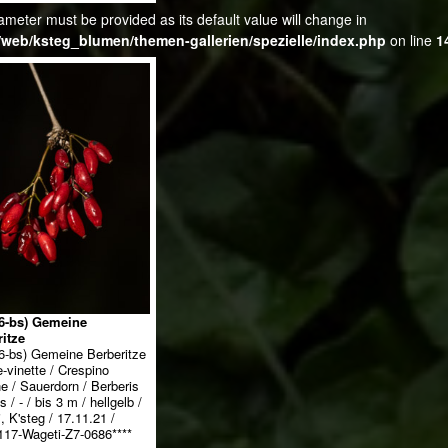
ameter must be provided as its default value will change in
web/ksteg_blumen/themen-gallerien/spezielle/index.php
on line
1
(6-bs) Gemeine
itze
6-bs) Gemeine Berberitze
e-vinette / Crespino
 / Sauerdorn / Berberis
s / - / bis 3 m / hellgelb /
, K'steg / 17.11.21 /
17-Wageti-Z7-0686****