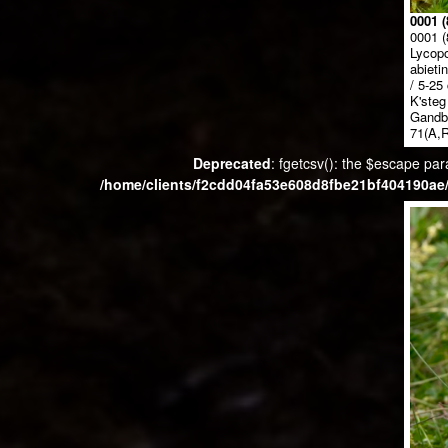
0001 (
0001 (
Lycopo
abieti
/ 5-25 
K'steg
Gandb
71(A,R
Deprecated
: fgetcsv(): the $escape par
/home/clients/f2cdd04fa53e608d8fbe21bf404190ae/